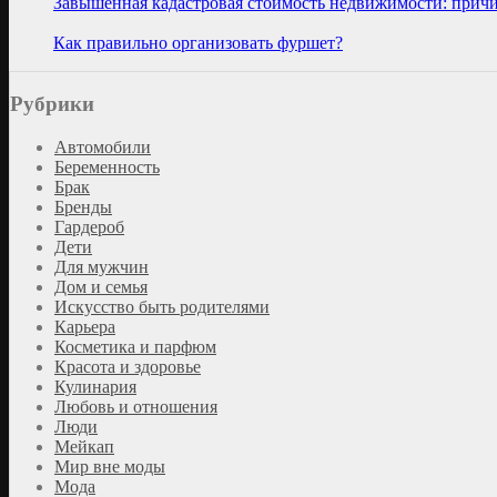
Завышенная кадастровая стоимость недвижимости: причи
Как правильно организовать фуршет?
Рубрики
Автомобили
Беременность
Брак
Бренды
Гардероб
Дети
Для мужчин
Дом и семья
Искусство быть родителями
Карьера
Косметика и парфюм
Красота и здоровье
Кулинария
Любовь и отношения
Люди
Мейкап
Мир вне моды
Мода