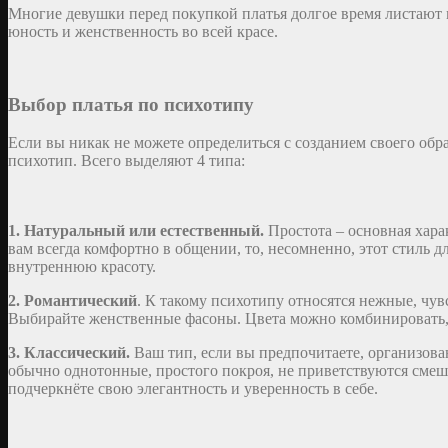
Многие девушки перед покупкой платья долгое время листают 
юность и женственность во всей красе.
Выбор платья по психотипу
Если вы никак не можете определиться с созданием своего обра
психотип. Всего выделяют 4 типа:
1. Натуральный или естественный.
Простота – основная хара
вам всегда комфортно в общении, то, несомненно, этот стиль 
внутреннюю красоту.
2. Романтический
. К такому психотипу относятся нежные, чу
Выбирайте женственные фасоны. Цвета можно комбинировать, г
3. Классический.
Ваш тип, если вы предпочитаете, организова
обычно однотонные, простого покроя, не приветствуются смеша
подчеркнёте свою элегантность и уверенность в себе.