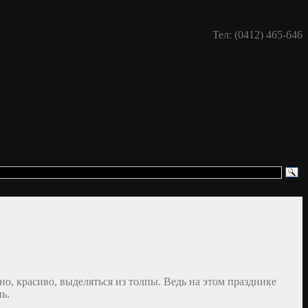
Тел: (0412) 465-646
о, красиво, выделяться из толпы. Ведь на этом празднике
ь.