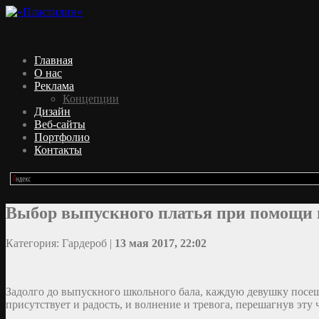
Главная
О нас
Реклама
Концепции
Дизайн
Веб-сайты
Портфолио
Контакты
Выбор выпускного платья при помощи 
Категория: Гардероб |
13 мая 2017, 22:02
Задолго до выпускного школьного бала, каждую девушку посеща
присутствует и радость, и волнение и тревога, перешагнув эту