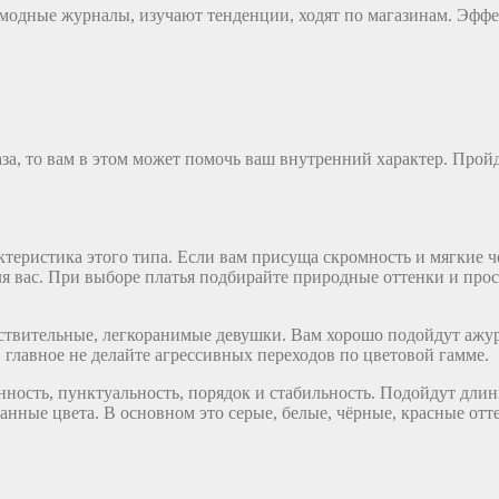
модные журналы, изучают тенденции, ходят по магазинам. Эффе
за, то вам в этом может помочь ваш внутренний характер. Пройд
ктеристика этого типа. Если вам присуща скромность и мягкие ч
для вас. При выборе платья подбирайте природные оттенки и пр
вствительные, легкоранимые девушки. Вам хорошо подойдут ажур
лавное не делайте агрессивных переходов по цветовой гамме.
нность, пунктуальность, порядок и стабильность. Подойдут дли
нные цвета. В основном это серые, белые, чёрные, красные отт