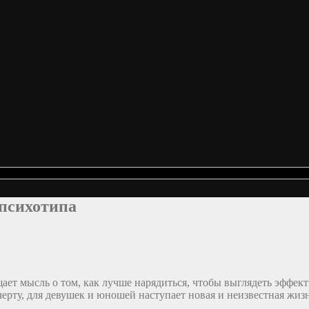
психотипа
ет мысль о том, как лучше нарядиться, чтобы выглядеть эффектн
 черту, для девушек и юношей наступает новая и неизвестная жизн