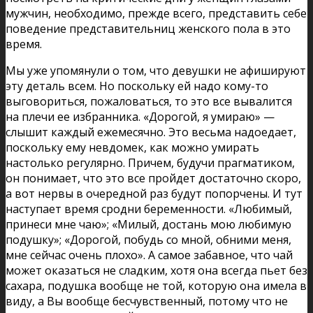
мужчин, необходимо, прежде всего, представить себе
поведение представительниц женского пола в это
время.
Мы уже упомянули о том, что девушки не афишируют
эту деталь всем. Но поскольку ей надо кому-то
выговориться, пожаловаться, то это все вывалится
на плечи ее избранника. «Дорогой, я умираю» —
слышит каждый ежемесячно. Это весьма надоедает,
поскольку ему невдомек, как можно умирать
настолько регулярно. Причем, будучи прагматиком,
он понимает, что это все пройдет достаточно скоро,
а вот нервы в очередной раз будут попорчены. И тут
наступает время сродни беременности. «Любимый,
принеси мне чаю»; «Милый, достань мою любимую
подушку»; «Дорогой, побудь со мной, обними меня,
мне сейчас очень плохо». А самое забавное, что чай
может оказаться не сладким, хотя она всегда пьет без
сахара, подушка вообще не той, которую она имела в
виду, а Вы вообще бесчувственный, потому что не