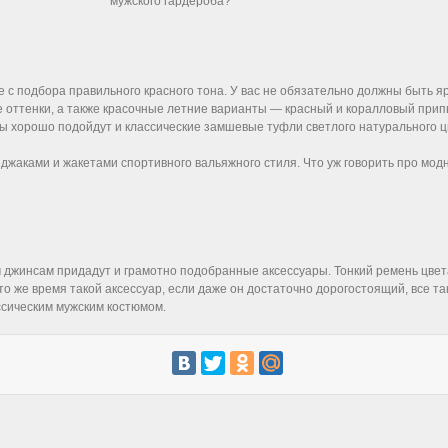
мужского гардероба?
е с подбора правильного красного тона. У вас не обязательно должны быть яр
 оттенки, а также красочные летние варианты — красный и коралловый прип
ды хорошо подойдут и классические замшевые туфли светлого натурального ц
джаками и жакетами спортивного вальяжного стиля. Что уж говорить про модны
 джинсам придадут и грамотно подобранные аксессуары. Тонкий ремень цвета
 то же время такой аксессуар, если даже он достаточно дорогостоящий, все та
ссическим мужским костюмом.