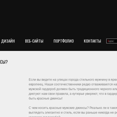
ДИЗАЙН
ВЕБ-САЙТЫ
ПОРТФОЛИО
КОНТАКТЫ
НСЫ?
Если вы видите на улицах города стильного мужчину в ярк
европеец. Наши соотечественники редко отваживаются на 
мужской гардероб должен быть традиционного черного ил
диктуют нам свои правила, а кутюрье уверяют, что в гар
быть красные джинсы!
С чем носить красные мужские джинсы? Реально ли в таком
выглядеть элегантно и стиль, если вы раньше никогда не