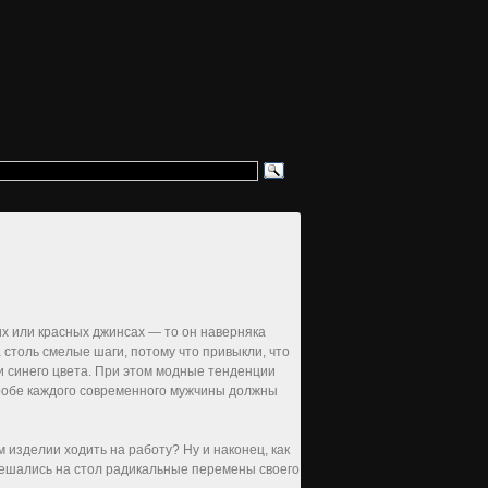
их или красных джинсах — то он наверняка
столь смелые шаги, потому что привыкли, что
и синего цвета. При этом модные тенденции
деробе каждого современного мужчины должны
 изделии ходить на работу? Ну и наконец, как
 решались на стол радикальные перемены своего