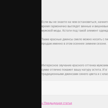
Если вы не знаете на чем остановиться, начнит
время гармонично выглядят винные и вишневые
мужской моды. Кстати под такой элемент одеж
Также красные джинсы смело можно носить с пи
продаж именно в этом осеннее зимнем сезоне.
Интересное звучание красного оттенка мужским
сумке отлично покажет вашу натуру эстета. И в
традиционными джинсами синего цвета и с кла
« Предыдущая статья