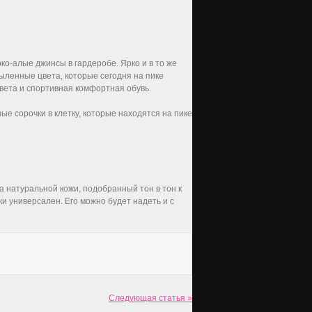
ко-алые джинсы в гардеробе. Ярко и в то же
ыленные цвета, которые сегодня на пике
вета и спортивная комфортная обувь.
е сорочки в клетку, которые находятся на пике
 натуральной кожи, подобранный тон в тон к
ки универсален. Его можно будет надеть и с
Следующая статья »