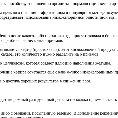
ень способствует очищению организма, нормализации веса и арт
аздельного питания – эффективном и популярном методе похуде
 подразумевает использование низкокалорийной однотипной еды, 
обенно после какого-либо праздника, где присутствовала в боль
о, разбивая на несколько приемов.
я является кефир (простокваша). Этот кисломолочный продукт о
 сахара, это количество нужно разделить на 6 приемов.
ок целлюлозы, которая создает иллюзию наполнения желудка.
ебление кефира сочетается еще с каким-либо низкокалорийным 
но достичь хороших результатов в снижении веса.
йдет творожный разгрузочный день: за несколько приемов съест
 либо с овощами, посыпанную зеленью. В дополнение рекоменду
аммов нежирной сметаны.