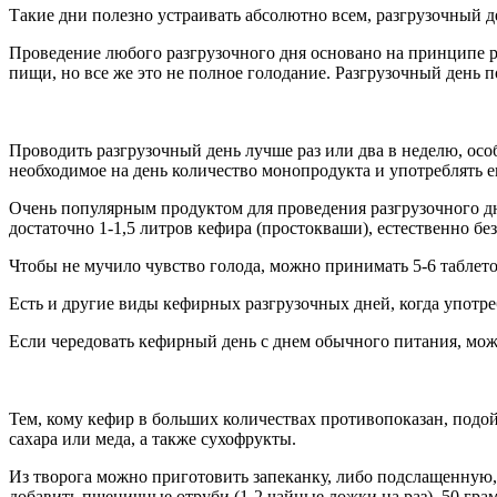
Такие дни полезно устраивать абсолютно всем, разгрузочный д
Проведение любого разгрузочного дня основано на принципе р
пищи, но все же это не полное голодание. Разгрузочный день
Проводить разгрузочный день лучше раз или два в неделю, ос
необходимое на день количество монопродукта и употреблять ег
Очень популярным продуктом для проведения разгрузочного дн
достаточно 1-1,5 литров кефира (простокваши), естественно без
Чтобы не мучило чувство голода, можно принимать 5-6 таблет
Есть и другие виды кефирных разгрузочных дней, когда употр
Если чередовать кефирный день с днем обычного питания, мож
Тем, кому кефир в больших количествах противопоказан, подо
сахара или меда, а также сухофрукты.
Из творога можно приготовить запеканку, либо подслащенную,
добавить пшеничные отруби (1-2 чайные ложки на раз), 50 гр