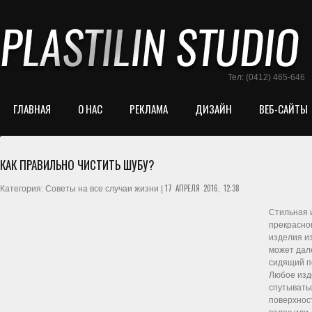
Тел: (0412) 465-646
ГЛАВНАЯ
О НАС
РЕКЛАМА
ДИЗАЙН
ВЕБ-САЙТЫ
КАК ПРАВИЛЬНО ЧИСТИТЬ ШУБУ?
17 АПРЕЛЯ 2016, 12:38
Категория: Советы на все случаи жизни |
Стильная 
прекрасно
изделия и
может дале
сидящий п
Любое изде
спутыватьс
поверхност