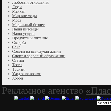
Любовь и отношения
Люди
Мейкап
Мир вне моды
Мода
Модельный бизнес
Наши питомцы
Наши услуги
Продукты и питание
Свадьба
Секс
Советы на все случаи жизни
Спорт и здоровый образ жизни
Статьи
Тесты
Туризм
Уход за волосами
Хобби
Рекламное агенство
«Плас