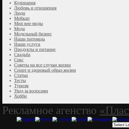
Кулинария
Любовь и отношения
Люди
Мейкап
Мир вне моды
Мода
Модельный бизнес
Наши питомцы
Наши услуги
Продукты и питание
Свадьба
Секс
Советы на все случаи жизни
Спорт и здоровый образ жизни
Статьи
Тесты
Туризм
Уход за волосами
Хобби
Рекламное агенство
«Плас