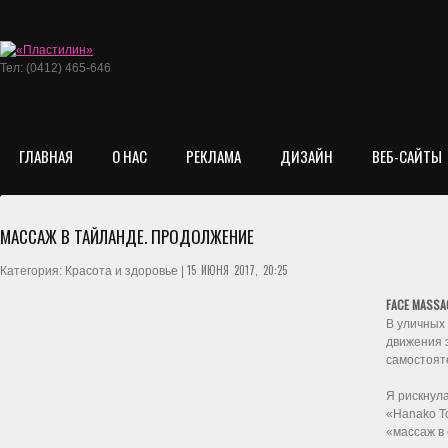
Тел: (0412) 465-646
ГЛАВНАЯ
О НАС
РЕКЛАМА
ДИЗАЙН
ВЕБ-САЙТЫ
МАССАЖ В ТАЙЛАНДЕ. ПРОДОЛЖЕНИЕ
15 ИЮНЯ 2017, 20:25
Категория: Красота и здоровье |
FACE MASSA
В уличных 
движения 
самостоят
Я рискнула
«Hanako T
«массаж в 