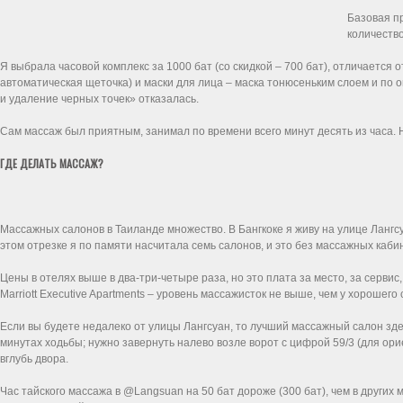
Базовая пр
количество
Я выбрала часовой комплекс за 1000 бат (со скидкой – 700 бат), отличается
автоматическая щеточка) и маски для лица – маска тонюсеньким слоем и по
и удаление черных точек» отказалась.
Сам массаж был приятным, занимал по времени всего минут десять из часа. 
ГДЕ ДЕЛАТЬ МАССАЖ?
Массажных салонов в Таиланде множество. В Бангкоке я живу на улице Лангсу
этом отрезке я по памяти насчитала семь салонов, и это без массажных каби
Цены в отелях выше в два-три-четыре раза, но это плата за место, за сервис
Marriott Executive Apartments – уровень массажисток не выше, чем у хорошего
Если вы будете недалеко от улицы Лангсуан, то лучший массажный салон здес
минутах ходьбы; нужно завернуть налево возле ворот с цифрой 59/3 (для ор
вглубь двора.
Час тайского массажа в @Langsuan на 50 бат дороже (300 бат), чем в других 