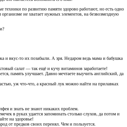
ые техники по развитию памяти здорово работают, но есть одно
м организме не хватает нужных элементов, на безвозмездную
и?
а и вкус-то их позабыли. А зря. Недаром ведь мама и бабушка
уктовый салат — так ещё и кучу витаминов заработаете!
ется, память улучшает. Давно мечтаете выучить английский, да
стью, уж что-что, а красный лук можно найти на прилавках
лфея и знать не знают никаких проблем.
ечек в руках удается запоминать столько слухов, да потом и
айте на здоровье!
род от предков своих перенял. Чем и пользуется.