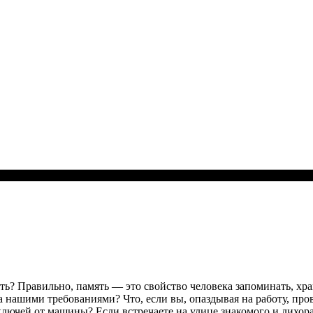
ть? Правильно, память — это свойство человека запоминать, х
за нашими требованиями? Что, если вы, опаздывая на работу, пр
ключей от машины? Если встречаете на улице знакомого и лихор