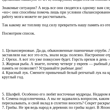
Знакомые ситуации? А ведь все они сводятся к одному: вам сле
«но»: они способны помочь лишь при условии сбалансированно
работу мозга можете не рассчитывать.
Так какому же топливу под силу превратить нашу память из 
Посмотрим список.
1. Цельнозерновые. Да-да, обыкновенные пшеничные отруби. Л
заставляли нас все это есть, знали ведь: полезно. Настроение о
2. Орехи. А вот это уже повкуснее будет. Горсть орехов в ден
3. Жирная рыба. А знаете, почему четверг у евреев — рыбный д
память не позволяет? Устраивайте рыбные дни!
4. Красный лук. Смените привычный белый репчатый лук на кр
круглый год.
5. Шалфей. Особенно его любят восточные мудрецы. Недаром в
6. Семена подсолнечника. А вы не задавались вопросом, каким
пересказывать, и свой вклад в сплетни вносить? Секрет раскрыт
7. Грибы. Не зря ведь народ в деревнях по грибы ходит. В Япон