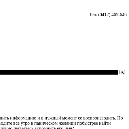
Тел: (0412) 465-646
ранить информацию и в нужный момент ее воспроизводить. Но
оводите все утро в паническом желании побыстрее найти
адочно пытаетесь вспомнить его имя?