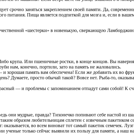
дует срочно заняться закреплением своей памяти. Да, современн
го питания. Пища является подпиткой для мозга и, если в ваше
отечественной «шестерки» в новенькую, сверкающую Ламборджин
ибо крупа. Или пшеничные ростки, в конце концов. Вы наверняк
труби нам, конечно, портили, зато на память не жаловались.
ь — и хорошая память вам обеспечена! Если же добавить их во фр
ень? Думаете, просто обычай такой? Вовсе нет. Рыба-то, оказыва
асный — и проблемы с запоминанием отпадут сами собой! К сча
едь они мудрые, правда? Тихонечко попивают себе настой из ша
 таким образом любительницам сплетен с извечным пакетиком сем
: оказывается, во всем виноват тот самый пакетик семечек. Лузг
ии ученые только сейчас выявили их пользу для памяти, а наш на