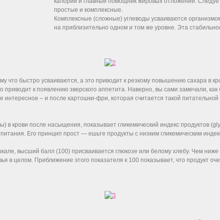
калорий и главный помощник жировых отложений. Следует 
простые и комплексные.
Комплексные (сложные) углеводы усваиваются организмо
на приблизительно одном и том же уровне. Эта стабильн
му что быстро усваиваются, а это приводит к резкому повышению сахара в кр
то приводит к появлению зверского аппетита. Наверно, вы сами замечали, как 
е интересное – и после картошки-фри, которая считается такой питательной и
) в крови после насыщения, показывает гликемический индекс продуктов (glyc
питания. Его принцип прост — ешьте продукты с низким гликемическим индекс
кале, высший балл (100) присваивается глюкозе или белому хлебу. Чем ниже
вья в целом. Приближение этого показателя к 100 показывает, что продукт оче