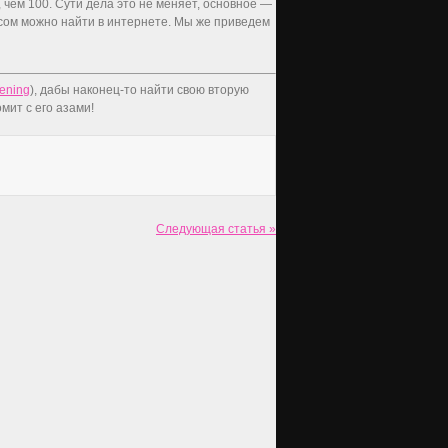
чем 100. Сути дела это не меняет, основное —
ксом можно найти в интернете. Мы же приведем
rening
), дабы наконец-то найти свою вторую
мит с его азами!
Следующая статья »