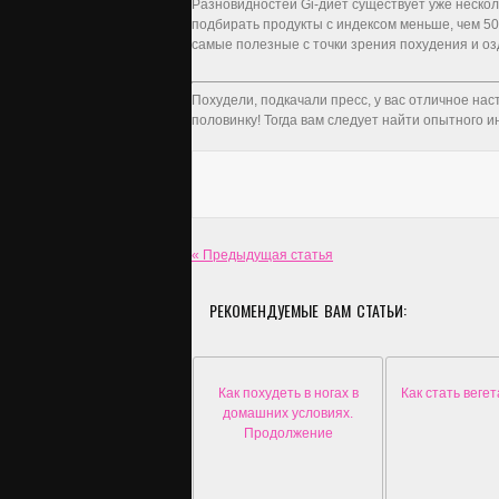
Разновидностей Gi-диет существует уже нескол
подбирать продукты с индексом меньше, чем 50
самые полезные с точки зрения похудения и оз
Похудели, подкачали пресс, у вас отличное нас
половинку! Тогда вам следует найти опытного ин
« Предыдущая статья
РЕКОМЕНДУЕМЫЕ ВАМ СТАТЬИ:
Как похудеть в ногах в
Как стать веге
домашних условиях.
Продолжение