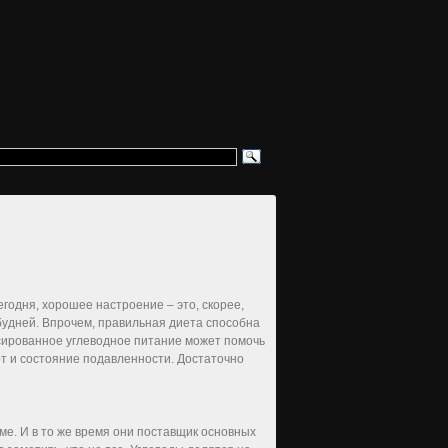
годня, хорошее настроение – это, скорее,
будней. Впрочем, правильная диета способна
сированное углеводное питание может помочь
рт и состояние подавленности. Достаточно
ме. И в то же время они поставщик основных