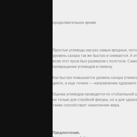
продолжительное время.
Простые углеводы как раз самые вредные, пото
уровень сахара так же быстро и снижается. А э
если этот кусок был размером с полстола. Само
превращения углеводов в глюкозу.
Как быстро повышается уровень сахара (глюкозы
диете, а еще точнее — направлению здорового 
Оценка углеводов проводится по стобалльной ш
не только для стройной фигуры, но и для здоро
также способствует накоплению жира.
Предпочтения.