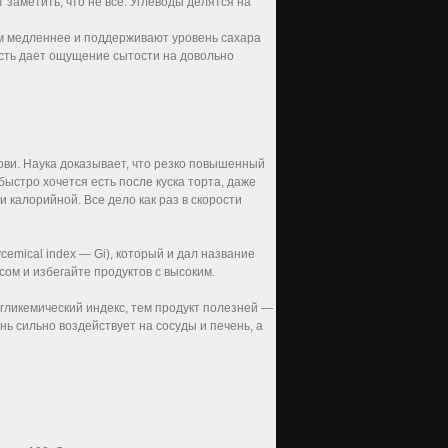
заметить, что не все. Углеводы делятся на
м медленнее и поддерживают уровень сахара
ость дает ощущение сытости на довольно
ови. Наука доказывает, что резко повышенный
быстро хочется есть после куска торта, даже
 калорийной. Все дело как раз в скорости
emical index — Gi), который и дал название
ом и избегайте продуктов с высоким.
 гликемический индекс, тем продукт полезней —
нь сильно воздействует на сосуды и печень, а