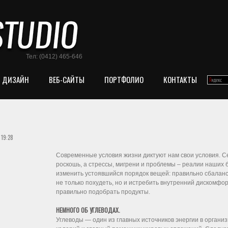
Тел: (0412) 465-646
ДИЗАЙН
ВЕБ-САЙТЫ
ПОРТФОЛИО
КОНТАКТЫ
 19:28
Современные условия жизни диктуют нам свои условия. Се
роскошь, а стрессы, мигрени и проблемы – реалии наших 
изменить устоявшийся порядок вещей: правильно сбалан
не только похудеть, но и истребить внутренний дискомфо
правильно подобрать продукты.
НЕМНОГО ОБ УГЛЕВОДАХ.
Углеводы — один из главных источников энергии в организ