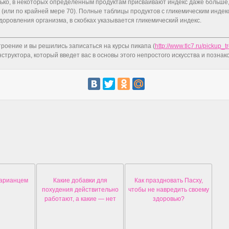
ько, в некоторых определенным продуктам присваивают индекс даже больше, 
 (или по крайней мере 70). Полные таблицы продуктов с гликемическим инде
доровления организма, в скобках указывается гликемический индекс.
троение и вы решились записаться на курсы пикапа (
http://www.tlc7.ru/pickup_t
структора, который введет вас в основы этого непростого искусства и познако
тарианцем
Какие добавки для
Как праздновать Пасху,
похудения действительно
чтобы не навредить своему
работают, а какие — нет
здоровью?