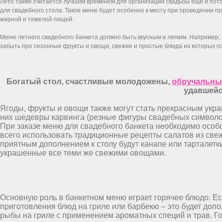
Лето также считается лучшим временем для организации свадьбы еще и пото
для свадебного стола. Такое меню будет особенно к месту при проведении пр
жирной и тяжелой пищей.
Меню летнего свадебного банкета должно быть вкусным и легким. Например,
забыть про сезонные фрукты и овощи, свежие и простые блюда из которых по
Богатый стол, счастливые молодожены,
обручальны
удавшейс
Ягоды, фрукты и овощи также могут стать прекрасным укра
них шедевры карвинга (резные фигуры свадебных символов
При заказе меню для свадебного банкета необходимо особо
всего использовать традиционные рецепты салатов из свеж
приятным дополнением к столу будут канапе или тарталетк
украшенные все теми же свежими овощами.
Основную роль в банкетном меню играет горячее блюдо. Е
приготовления блюд на гриле или барбекю – это будет доп
рыбы на гриле с применением ароматных специй и трав. Гос