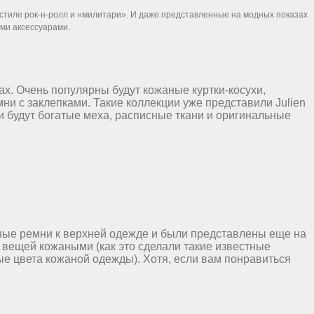
стиле рок-н-ролл и «милитари». И даже представленные на модных показах
ми аксессуарами.
ах. Очень популярны будут кожаные куртки-косухи,
ни с заклепками. Такие коллекции уже представили Julien
ми будут богатые меха, расписные ткани и оригинальные
аные ремни к верхней одежде и были представлены еще на
х вещей кожаными (как это сделали такие известные
ые цвета кожаной одежды). Хотя, если вам понравиться