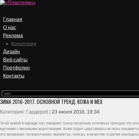
Главная
О нас
Реклама
Концепции
Дизайн
Веб-сайты
Портфолио
Контакты
ЗИМА 2016-2017. ОСНОВНОЙ ТРЕНД: КОЖА И МЕХ
Категория: Гардероб |
23 июня 2016, 19:34
Этой зимой в одежде нас ожидают сразу несколько основных трендов. Но ос
куртками с меховыми воротниками. Кожа будет царствовать во всех предметах
это возможно: на воротниках, манжетах, поясах, в качестве отделки накладны