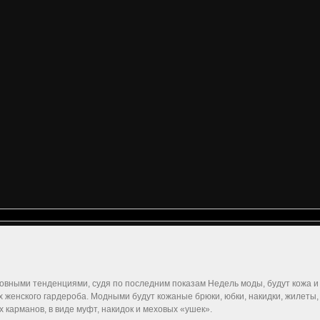
новными тенденциями, судя по последним показам Недель моды, будут кожа и
 женского гардероба. Модными будут кожаные брюки, юбки, накидки, жилеты, 
х карманов, в виде муфт, накидок и меховых «ушек».