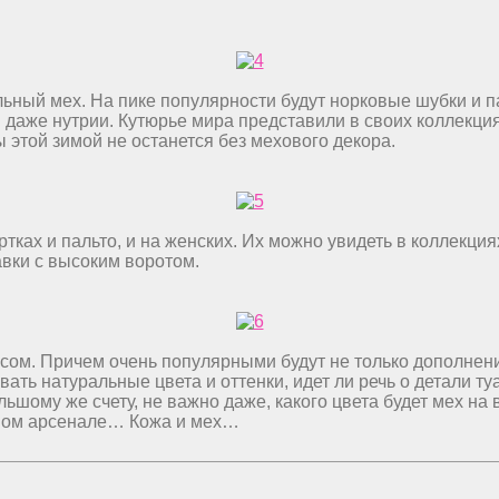
ьный мех. На пике популярности будут норковые шубки и па
даже нутрии. Кутюрье мира представили в своих коллекциях
 этой зимой не останется без мехового декора.
ах и пальто, и на женских. Их можно увидеть в коллекциях D
вки с высоким воротом.
сом. Причем очень популярными будут не только дополнения 
вать натуральные цвета и оттенки, идет ли речь о детали т
ьшому же счету, не важно даже, какого цвета будет мех на 
дном арсенале… Кожа и мех…