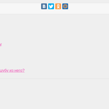
у
шубу из него?