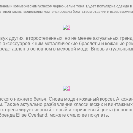
нем и коммерческим успехом черно-белые тона. Будет популярна одежда в 
ветовой гаммы модельеры компенсировали богатством отделки и всевозможны
двух других, второстепенных, но не менее актуальных тренд
е аксессуаров к ним металлические браслеты и кожаные рем
ь представлен в основном в меховой моде. Вновь актуальны
нского нижнего белья. Снова моден кожаный корсет. А кож
ды. Так же актуально разбавление классических и винтажны
иях превалирует черный, серый и коричневый цвета (основн
бренда Elise Overland, можете смело ее покупать.