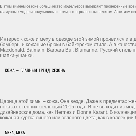
В этом зимнем сезоне большинство модельеров выбирают проверенные време
гламурные модели получились с неким рок-н-ролльным налетом. Аскетизм ц
Интерес к коже и меху в одежде этой зимой проявился и в 
бомберы и кожаные брюки в байкерском стиле. А в качеств
Macdonald, Balmain, Barbara Bui, Blumarine. Русский стил
шапки-ушанки.
КОЖА – ГЛАВНЫЙ ТРЕНД СЕЗОНА
Царица этой зимы – кожа. Она везде. Даже в предметах же
показах осенних коллекций 2015 года. И не выходят из мо
дизайнерские дома, как Hermes и Donna Karan). В коллекц
кожаная куртка синего или зеленого цвета, как в коллекции 
МЕХА, МЕХА…