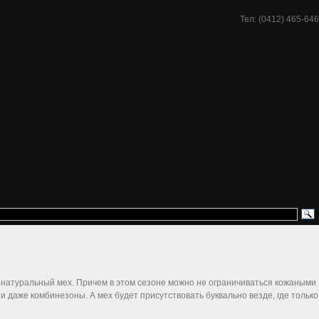
Тел: (0412) 465-646
 натуральный мех. Причем в этом сезоне можно не ограничиваться кожаными
и даже комбинезоны. А мех будет присутствовать буквально везде, где только