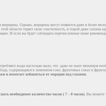
ся морщины. Однако, морщины могут появится даже в более моло
в этой области теряет свою эластичность, и порой даже салоны к
рщин. И если вы будет соблюдать перечисленные ниже рекоменд
ребляют воды настолько мало, что даже не пьют минимум необх
 Вода, содержащаяся в лимонном соке, фруктовых соках и фрукт
ожи и помогает избавиться от морщин под глазами
.
спать необходимое количество часов ( 7 – 8 часов)
. Вы можете 