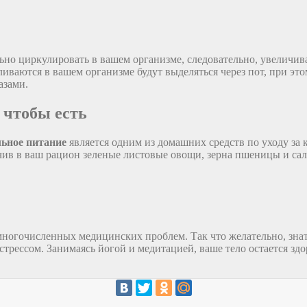
но циркулировать в вашем организме, следовательно, увеличив
ливаются в вашем организме будут выделяться через пот, при эт
азами.
, чтобы есть
ьное питание
является одним из домашних средств по уходу за 
чив в ваш рацион зеленые листовые овощи, зерна пшеницы и са
многочисленных медицинских проблем. Так что желательно, знать
стрессом. Занимаясь йогой и медитацией, ваше тело остается здо