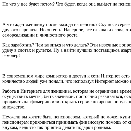
Но что у нее будет потом? Что будет, когда она выйдет на пенси
А что ждет женщину после выхода на пенсию? Скучные серые б
другого варианта. Но он есть! Наверное, все слышали слова, что
самореализации и личностного роста.
Как заработать? Чем заняться и что делать? Эти извечные вопр
удачу в слотах и рулетке. Ну а найти лучших поставщиков аза
гемблер!
В современном мире компьютер и доступ к сети Интернет есть
количество людей уже поняли, что используя Интернет можно е
Работа в Интернете для женщины, которая не ограничена врем
осуществить мечты, быть значимой, постоянно развиваться, осв
продавать парфюмерию или открыть сервис по аренде популяр
множество.
Неужели вы хотите быть пенсионером, который не может купит
пенсионерам приходиться принимать финансовую помощь от сво
внукам, ведь это так приятно делать подарки родным.