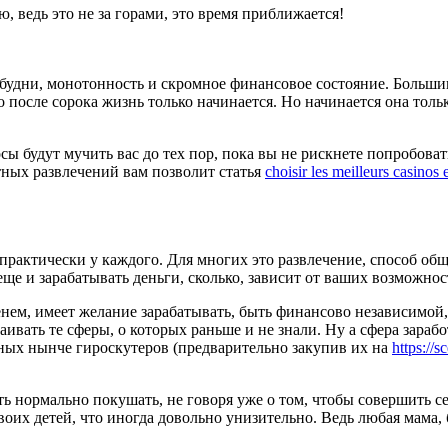
ю, ведь это не за горами, это время приближается!
удни, монотонность и скромное финансовое состояние. Большин
 после сорока жизнь только начинается. Но начинается она только
осы будут мучить вас до тех пор, пока вы не рискнете попробова
ртных развлечений вам позволит статья
choisir les meilleurs casinos 
 практически у каждого. Для многих это развлечение, способ о
ще и зарабатывать деньги, сколько, зависит от ваших возможнос
енем, имеет желание зарабатывать, быть финансово независимой
аивать те сферы, о которых раньше и не знали. Ну а сфера зараб
ных нынче гироскутеров (предварительно закупив их на
https://s
ь нормально покушать, не говоря уже о том, чтобы совершить с
их детей, что иногда довольно унизительно. Ведь любая мама, 