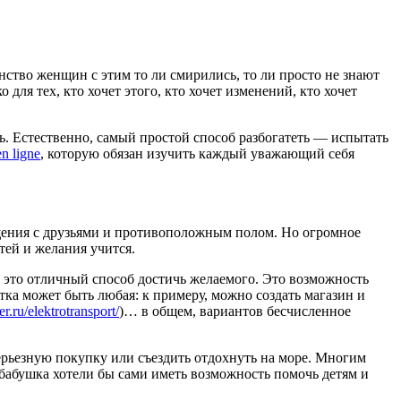
ство женщин с этим то ли смирились, то ли просто не знают
 для тех, кто хочет этого, кто хочет изменений, кто хочет
ть. Естественно, самый простой способ разбогатеть — испытать
en ligne
, которую обязан изучить каждый уважающий себя
бщения с друзьями и противоположным полом. Но огромное
тей и желания учится.
, это отличный способ достичь желаемого. Это возможность
отка может быть любая: к примеру, можно создать магазин и
cer.ru/elektrotransport/
)… в общем, вариантов бесчисленное
ерьезную покупку или съездить отдохнуть на море. Многим
бабушка хотели бы сами иметь возможность помочь детям и