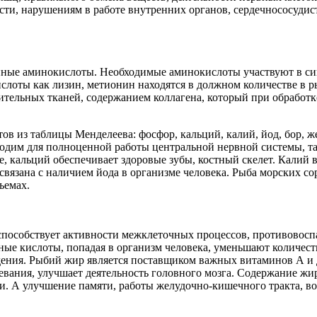
ости, нарушениям в работе внутренних органов, сердечнососуд
енные аминокислоты. Необходимые аминокислоты участвуют в син
лоты как лизин, метионин находятся в должном количестве в р
тельных тканей, содержанием коллагена, который при обработке
в из таблицы Менделеева: фосфор, кальций, калий, йод, бор, же
ходим для полноценной работы центральной нервной системы, та
, кальций обеспечивает здоровые зубы, костный скелет. Калий 
язана с наличием йода в организме человека. Рыба морских сор
ъемах.
пособствует активности межклеточных процессов, противовоспа
ные кислоты, попадая в организм человека, уменьшают количест
ения. Рыбий жир является поставщиком важных витаминов А и Д.
левания, улучшает деятельность головного мозга. Содержание жи
и. А улучшение памяти, работы желудочно-кишечного тракта, во