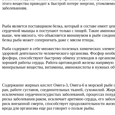
этого вещества приводит к быстрой потере энергии, утомляем
заболеваниям.
Рыба является поставщиком белка, который в составе имеет ц
сердечной мышцы и поступают только с пищей. Такие аминокис
выше, чем мясного, что объясняется минимумом в рыбе соедини
белка рыба может соперничать даже с мясом птицы.
Рыба содержит в себе множество полезных химических элементо
здоровой деятельности человеческого организма. Фосфор необ
фосфора, способствуют быстрому обмену углеводов в организме
хорошей работы сердца. Работа щитовидной железы напрямую св
минеральные вещества, витамины, аминокислоты в нужных об
Содержание жирных кислот Омега-3, Омега-6 в морской рыбе с
ран, работе суставов, соединительных тканей, сухожилий. Жир
исключении сердечнососудистых заболеваний, процессах похуд
риска заболевания раком, исключает аритмию сердца, его забо
риск внезапной смерти, способствует продолжительности жизн
вреда для организма еще раз говорит о пользе рыбы.