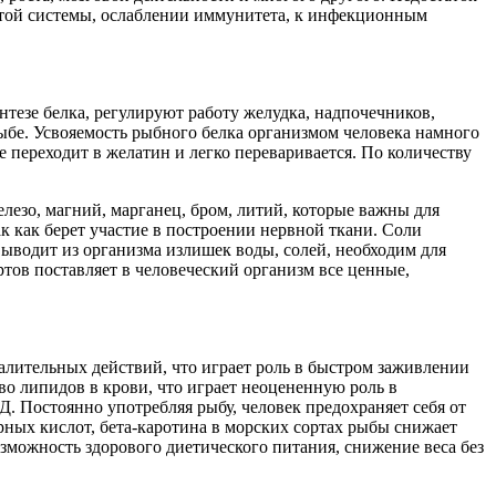
истой системы, ослаблении иммунитета, к инфекционным
тезе белка, регулируют работу желудка, надпочечников,
ыбе. Усвояемость рыбного белка организмом человека намного
 переходит в желатин и легко переваривается. По количеству
лезо, магний, марганец, бром, литий, которые важны для
к как берет участие в построении нервной ткани. Соли
выводит из организма излишек воды, солей, необходим для
тов поставляет в человеческий организм все ценные,
лительных действий, что играет роль в быстром заживлении
во липидов в крови, что играет неоцененную роль в
 Постоянно употребляя рыбу, человек предохраняет себя от
рных кислот, бета-каротина в морских сортах рыбы снижает
зможность здорового диетического питания, снижение веса без