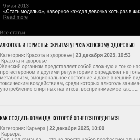
9 мая 2013
«Стать моделью», наверное каждая девочка хоть раз в жиз
Read more
Все статьи
Статьи
АЛКОГОЛЬ И ГОРМОНЫ: СКРЫТАЯ УГРОЗА ЖЕНСКОМУ ЗДОРОВЬЮ
Категория: Красота и здоровье |
23 декабря 2025, 10:53
Красота и здоровье
Женский организм представляет собой сложную и тонко на
прогестероном и другими регуляторами определяет не толь
метаболизм, эмоциональное состояние и даже внешний вид
токсическим воздействиям, среди которых алкоголь занима
употребление спиртных напитков, воспринимаемое как…...
КАК СОЗДАТЬ КОМАНДУ, КОТОРОЙ ХОЧЕТСЯ ГОРДИТЬСЯ
Категория: Карьера |
22 декабря 2025, 10:00
Карьера
Сильная команда — это не просто набор профессиональны