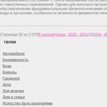
эмоционального состояния — снять напряжение после рабо
от накопленных переживаний. Однако для женского органи
обусловленными фундаментальными физиологическими отл
воды в организме, особенности активности ферментов печ
Страница 32 из 2 075
В начало
Назад
...
10
20
...
30
31
32
33
34
...
4
РУБРИКИ
Автомобили
Беременность
Брак
Бренды
Гардероб
Дети
Для мужчин
Дом и семья
Искусство быть родителями