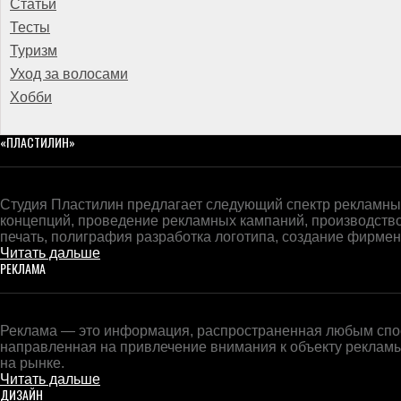
Статьи
Тесты
Туризм
Уход за волосами
Хобби
«ПЛАСТИЛИН»
Студия Пластилин предлагает следующий спектр рекламных
концепций, проведение рекламных кампаний, производств
печать, полиграфия разработка логотипа, создание фирменн
Читать дальше
РЕКЛАМА
Реклама — это информация, распространенная любым спос
направленная на привлечение внимания к объекту реклам
на рынке.
Читать дальше
ДИЗАЙН