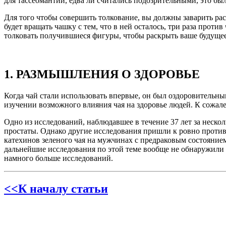
для тассеомантии, едва ли считались подозрительными, это был
Для того чтобы совершить толкование, вы должны заварить рас
будет вращать чашку с тем, что в ней осталось, три раза прот
толковать получившиеся фигуры, чтобы раскрыть ваше будущее
1. РАЗМЫШЛЕНИЯ О ЗДОРОВЬЕ
Когда чай стали использовать впервые, он был оздоровительны
изучении возможного влияния чая на здоровье людей. К сожал
Одно из исследований, наблюдавшее в течение 37 лет за неско
простаты. Однако другие исследования пришли к ровно прот
катехинов зеленого чая на мужчинах с предраковым состоянием
дальнейшие исследования по этой теме вообще не обнаружили 
намного больше исследований.
<<К началу статьи