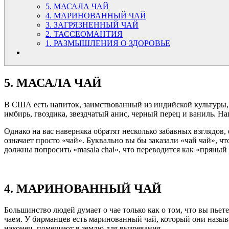
5. МАСАЛА ЧАЙ
4. МАРИНОВАННЫЙ ЧАЙ
3. ЗАГРЯЗНЕННЫЙ ЧАЙ
2. ТАССЕОМАНТИЯ
1. РАЗМЫШЛЕНИЯ О ЗДОРОВЬЕ
5. МАСАЛА ЧАЙ
В США есть напиток, заимствованный из индийской культуры, ко
имбирь, гвоздика, звездчатый анис, черный перец и ваниль. Н
Однако на вас наверняка обратят несколько забавных взглядов,
означает просто «чай». Буквально вы бы заказали «чай чай», чт
должны попросить «masala chai», что переводится как «пряный 
4. МАРИНОВАННЫЙ ЧАЙ
Большинство людей думает о чае только как о том, что вы пьет
чаем. У бирманцев есть маринованный чай, который они называю
наконец, помещают в землю для вызревания.