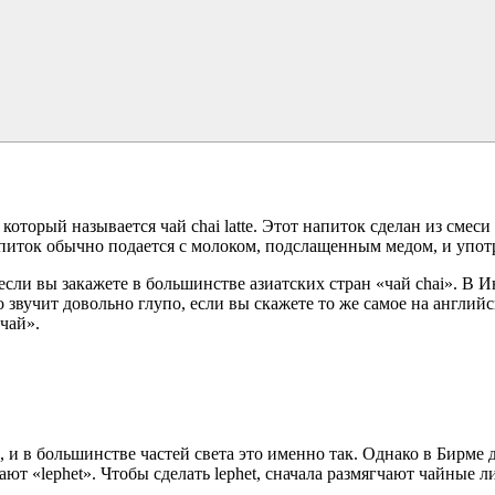
торый называется чай chai latte. Этот напиток сделан из смеси 
апиток обычно подается с молоком, подслащенным медом, и употр
 если вы закажете в большинстве азиатских стран «чай chai». В 
о звучит довольно глупо, если вы скажете то же самое на английс
чай».
е, и в большинстве частей света это именно так. Однако в Бирм
т «lephet». Чтобы сделать lephet, сначала размягчают чайные ли