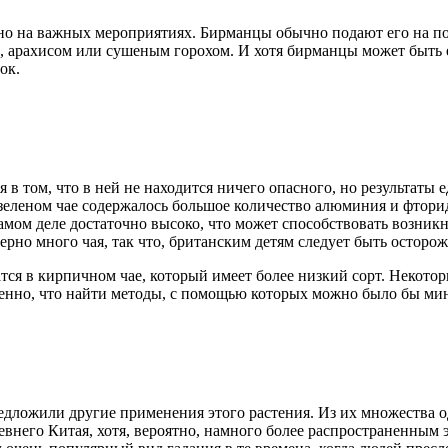
ельно на важных мероприятиях. Бирманцы обычно подают его на 
, арахисом или сушеным горохом. И хотя бирманцы может быть 
ок.
я в том, что в ней не находится ничего опасного, но результа
 зеленом чае содержалось большое количество алюминия и фтори
амом деле достаточно высоко, что может способствовать возник
ерно много чая, так что, британским детям следует быть осторо
жатся в кирпичном чае, который имеет более низкий сорт. Неко
нно, что найти методы, с помощью которых можно было бы мини
дложили другие применения этого растения. Из их множества о
евнего Китая, хотя, вероятно, намного более распространенным 