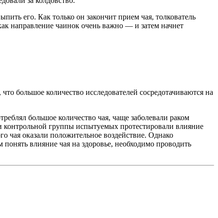
едовали за колдовство.
пить его. Как только он закончит прием чая, толкователь
к как направление чаинок очень важно — и затем начнет
 что большое количество исследователей сосредотачиваются на
отреблял большое количество чая, чаще заболевали раком
и контрольной группы испытуемых протестировали влияние
го чая оказали положительное воздействие. Однако
 понять влияние чая на здоровье, необходимо проводить