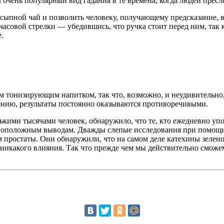
 очень популярный вид гадания в те времена, когда людей пресл
сыпной чай и позволить человеку, получающему предсказание, вы
ив часовой стрелки — убедившись, что ручка стоит перед ним, та
.
м тонизирующим напитком, так что, возможно, и неудивительно,
ению, результаты постоянно оказываются противоречивыми.
лькими тысячами человек, обнаружило, что те, кто ежедневно уп
ивоположным выводам. Дважды слепые исследования при помощ
 простаты. Они обнаружили, что на самом деле катехины зелено
никакого влияния. Так что прежде чем мы действительно сможем