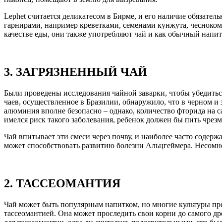
Lephet считается деликатесом в Бирме, и его наличие обязат
гарнирами, например креветками, семенами кунжута, чесноком
качестве еды, они также употребляют чай и как обычный напит
3. ЗАГРЯЗНЕННЫЙ ЧАЙ
Были проведены исследования чайной заварки, чтобы убедитьс
чаев, осуществленное в Бразилии, обнаружило, что в черном и
алюминия вполне безопасно – однако, количество фторида на с
имелся риск такого заболевания, ребенок должен бы пить чрезм
Чай впитывает эти смеси через почву, и наиболее часто содер
может способствовать развитию болезни Альцгеймера. Несомне
2. ТАССЕОМАНТИЯ
Чай может быть популярным напитком, но многие культуры пре
тассеомантией. Она может проследить свои корни до самого др