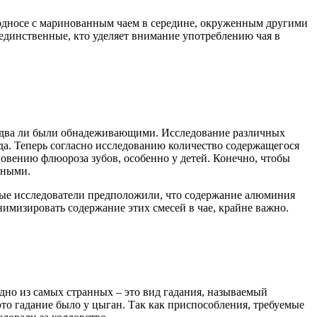
подносе с маринованным чаем в середине, окруженным другими
единственные, кто уделяет внимание употреблению чая в
ты едва ли были обнадеживающими. Исследование различных
да. Теперь согласно исследованию количество содержащегося
новению флюороза зубов, особенно у детей. Конечно, чтобы
жными.
торые исследователи предположили, что содержание алюминия
мизировать содержание этих смесей в чае, крайне важно.
дно из самых странных – это вид гадания, называемый
это гадание было у цыган. Так как приспособления, требуемые