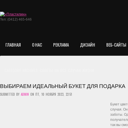
Тел: (0412) 465-646
ГЛАВНАЯ
О НАС
РЕКЛАМА
ДИЗАЙН
ВЕБ-САЙТЫ
CATEGORY ARCHIVES:
СОВЕТЫ НА ВСЕ СЛУЧАИ ЖИЗНИ
ВЫБИРАЕМ ИДЕАЛЬНЫЙ БУКЕТ ДЛЯ ПОДАРКА
SUBMITTED BY
ADMIN
ON ПТ, 10 НОЯБРЯ 2023, 22:51
Букет цве
случая. О
заботы. Од
получателя
так вы смо