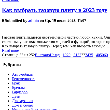
Как выбрать газовую плиту в 2023 году
0
Submitted by
admin
on Ср, 19 июля 2023, 11:07
Газовая плита является неотъемлемой частью любой кухни. Она
сложным, учитывая множество моделей и функций, которые пред
Как выбрать газовую плиту? Перед тем, как выбрать газовую….
Read more
Страница 33 из 252
В начало
Назад
...
10
20
...
31
32
33
34
35
...
40
50
60
..
Рубрики
Автомобили
Беременность
Брак
Бренды
Гардероб
Дети
Для мужчин
Дом и семья
Искусство быть родителями