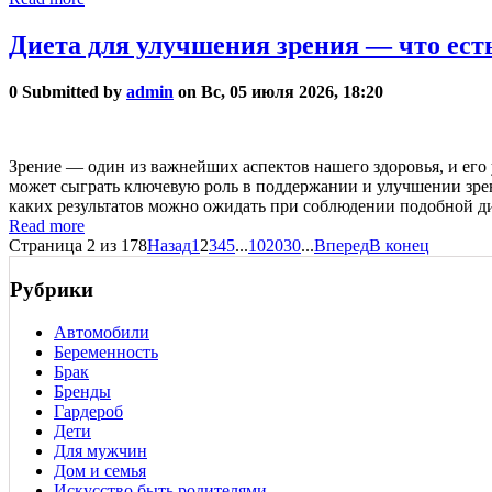
Диета для улучшения зрения — что есть
0
Submitted by
admin
on Вс, 05 июля 2026, 18:20
Зрение — один из важнейших аспектов нашего здоровья, и его
может сыграть ключевую роль в поддержании и улучшении зрени
каких результатов можно ожидать при соблюдении подобной ди
Read more
Страница 2 из 178
Назад
1
2
3
4
5
...
10
20
30
...
Вперед
В конец
Рубрики
Автомобили
Беременность
Брак
Бренды
Гардероб
Дети
Для мужчин
Дом и семья
Искусство быть родителями