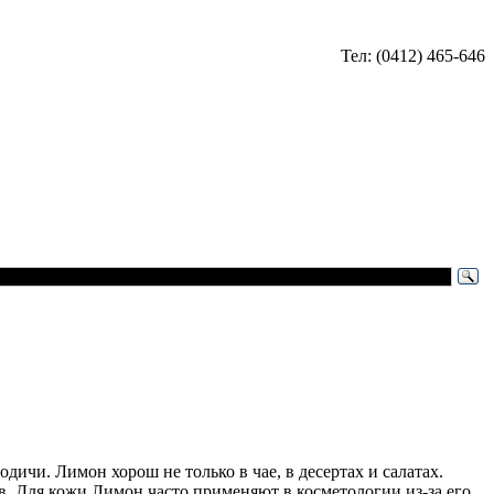
Тел: (0412) 465-646
одичи. Лимон хорош не только в чае, в десертах и салатах.
в. Для кожи Лимон часто применяют в косметологии из-за его