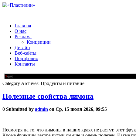
Главная
О нас
Реклама
Концепции
Дизайн
Веб-сайты
Портфолио
Контакты
Category Archives:
Продукты и питание
Полезные свойства лимона
0
Submitted by
admin
on Ср, 15 июля 2026, 09:55
Несмотря на то, что лимоны в наших краях не растут, этот фрук
Кроме функции декора кухни он еще и очень полезен. Какие по