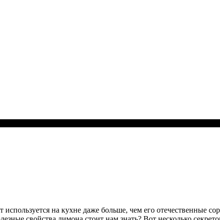
т используется на кухне даже больше, чем его отечественные сор
лезные свойства лимона стоит нам знать? Вот несколько секрето