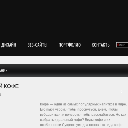
ДИЗАЙН
ВЕБ-САЙТЫ
ПОРТФОЛИО
КОНТАКТЫ
АНИЕ
Й КОФЕ
0
3
Кофе — один из самых популярных напитков в мире.
Его пьют утром, чтобы проснуться, днем, чтобы
взбодриться, и вечером, чтобы расслабиться. Но как
выбрать идеальный кофе? Виды кофе и их
особенности Существует два основных вида кофе: