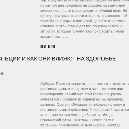
Торты радуют всех и по любым поводам: на вечеринк
по случаю дня рождения, на свадьбе, на выпускном
вечере или просто в виде десерта в будний день. Но
прежде чем срывать свечи и нырять в разноцветный
бассейн с глазурью и посыпкой, давайте вернемся к
основам. В этой статье для вас собраны советы и
хитрости, которые помогут вам приготовить любой
вкусный торт…...
READ MORE
ПЕЦИИ И КАК ОНИ ВЛИЯЮТ НА ЗДОРОВЬЕ |
0
:06
Майоран Придает энергию, является антиоксидантом
противовирусным средством и очень полезен для
пищеварения. Резкий вкус этой травы прекрасно
сочетается с блюдами из жирной рыбы, например,
макрели. Орегано Обладает антибактериальным и
противовирусным действием. У него резкий вкус и его
маленькие листья можно добавлять в блюда
итальянской кухни. Он отлично сочетается с
жареными помидорами, козьим сыром и авокадо.