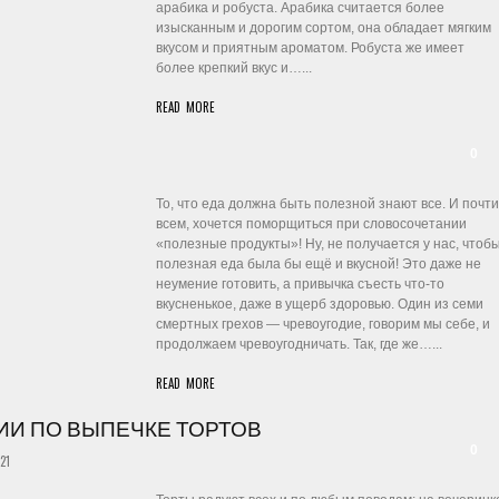
арабика и робуста. Арабика считается более
изысканным и дорогим сортом, она обладает мягким
вкусом и приятным ароматом. Робуста же имеет
более крепкий вкус и…...
READ MORE
0
То, что еда должна быть полезной знают все. И почти
всем, хочется поморщиться при словосочетании
«полезные продукты»! Ну, не получается у нас, чтоб
полезная еда была бы ещё и вкусной! Это даже не
неумение готовить, а привычка съесть что-то
вкусненькое, даже в ущерб здоровью. Один из семи
смертных грехов — чревоугодие, говорим мы себе, и
продолжаем чревоугодничать. Так, где же…...
READ MORE
ИИ ПО ВЫПЕЧКЕ ТОРТОВ
0
21